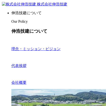
株式会社伸浩技建
伸浩技建について
Our Policy
伸浩技建について
理念・ミッション・ビジョン
代表挨拶
会社概要