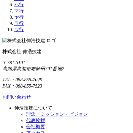
ハ行
マ行
ヤ行
ラ行
ワ行
株式会社 伸浩技建
〒781-5101
高知県高知市布師田391番地2
TEL：088-855-7029
FAX：088-855-7523
お問い合わせ
伸浩技建について
理念・ミッション・ビジョン
代表挨拶
会社概要
アクセス