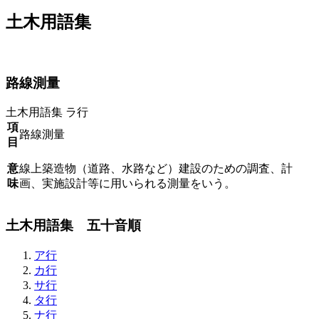
土木用語集
路線測量
土木用語集
ラ行
項
路線測量
目
意
線上築造物（道路、水路など）建設のための調査、計
味
画、実施設計等に用いられる測量をいう。
土木用語集 五十音順
ア行
カ行
サ行
タ行
ナ行