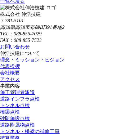
一覧へ戻る
株式会社 伸浩技建
〒781-5101
高知県高知市布師田391番地2
TEL：088-855-7029
FAX：088-855-7523
お問い合わせ
伸浩技建について
理念・ミッション・ビジョン
代表挨拶
会社概要
アクセス
事業内容
施工管理者派遣
道路インフラ点検
トンネル点検
橋梁点検
砂防施設点検
道路附属物点検
トンネル・橋梁の補修工事
積算業務