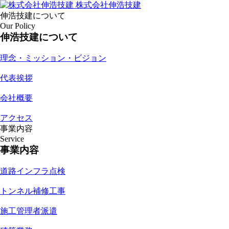
株式会社伸浩技建
伸浩技建について
Our Policy
伸浩技建について
理念・ミッション・ビジョン
代表挨拶
会社概要
アクセス
事業内容
Service
事業内容
道路インフラ点検
トンネル補修工事
施工管理者派遣