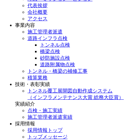
代表挨拶
会社概要
アクセス
事業内容
施工管理者派遣
道路インフラ点検
トンネル点検
橋梁点検
砂防施設点検
道路附属物点検
トンネル・橋梁の補修工事
積算業務
技術・表彰実績
トンネル覆工展開図自動作成システム
（インフラメンテナンス大賞 総務大臣賞）
実績紹介
点検・施工実績
施工管理者派遣実績
採用情報
採用情報トップ
トップメッセージ