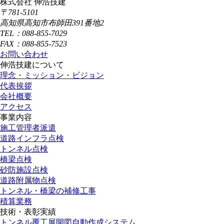
株式会社 伸浩技建
〒781-5101
高知県高知市布師田391番地2
TEL：088-855-7029
FAX：088-855-7523
お問い合わせ
伸浩技建について
理念・ミッション・ビジョン
代表挨拶
会社概要
アクセス
事業内容
施工管理者派遣
道路インフラ点検
トンネル点検
橋梁点検
砂防施設点検
道路附属物点検
トンネル・橋梁の補修工事
積算業務
技術・表彰実績
トンネル覆工展開図自動作成システム