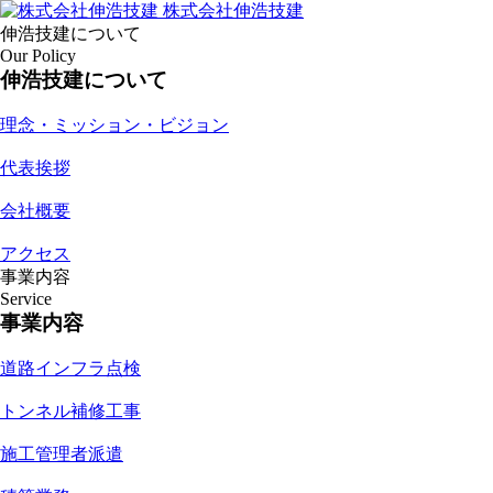
株式会社伸浩技建
伸浩技建について
Our Policy
伸浩技建について
理念・ミッション・ビジョン
代表挨拶
会社概要
アクセス
事業内容
Service
事業内容
道路インフラ点検
トンネル補修工事
施工管理者派遣