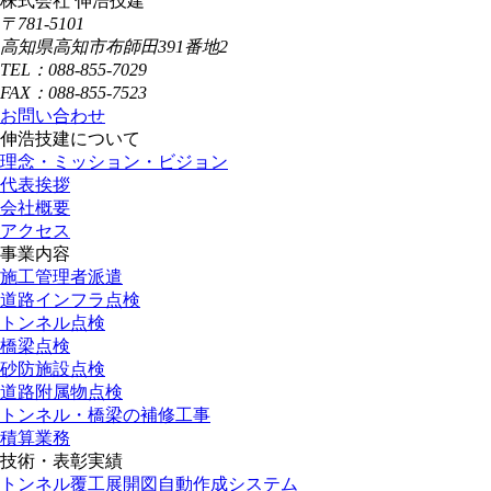
株式会社 伸浩技建
〒781-5101
高知県高知市布師田391番地2
TEL：088-855-7029
FAX：088-855-7523
お問い合わせ
伸浩技建について
理念・ミッション・ビジョン
代表挨拶
会社概要
アクセス
事業内容
施工管理者派遣
道路インフラ点検
トンネル点検
橋梁点検
砂防施設点検
道路附属物点検
トンネル・橋梁の補修工事
積算業務
技術・表彰実績
トンネル覆工展開図自動作成システム