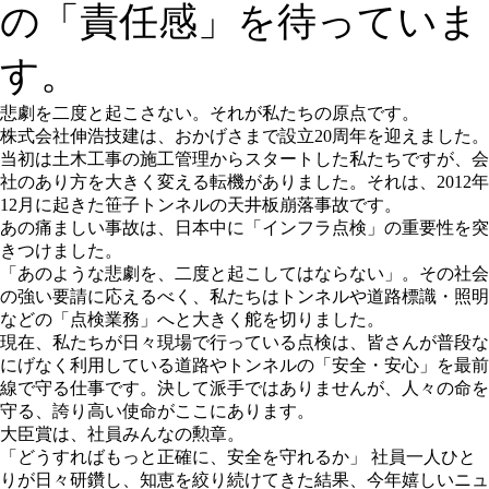
の「責任感」を待っていま
す。
悲劇を二度と起こさない。それが私たちの原点です。
株式会社伸浩技建は、おかげさまで設立20周年を迎えました。
当初は土木工事の施工管理からスタートした私たちですが、会
社のあり方を大きく変える転機がありました。それは、2012年
12月に起きた笹子トンネルの天井板崩落事故です。
あの痛ましい事故は、日本中に「インフラ点検」の重要性を突
きつけました。
「あのような悲劇を、二度と起こしてはならない」。その社会
の強い要請に応えるべく、私たちはトンネルや道路標識・照明
などの「点検業務」へと大きく舵を切りました。
現在、私たちが日々現場で行っている点検は、皆さんが普段な
にげなく利用している道路やトンネルの「安全・安心」を最前
線で守る仕事です。決して派手ではありませんが、人々の命を
守る、誇り高い使命がここにあります。
大臣賞は、社員みんなの勲章。
「どうすればもっと正確に、安全を守れるか」 社員一人ひと
りが日々研鑽し、知恵を絞り続けてきた結果、今年嬉しいニュ