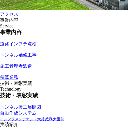
アクセス
事業内容
Service
事業内容
道路インフラ点検
トンネル補修工事
施工管理者派遣
積算業務
技術・表彰実績
Technology
技術・表彰実績
トンネル覆工展開図
自動作成システム
インフラメンテナンス大賞 総務大臣賞
実績紹介