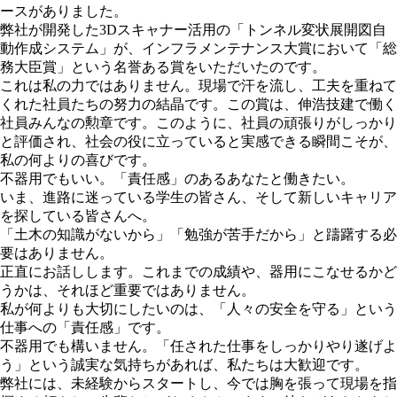
ースがありました。
弊社が開発した3Dスキャナー活用の「トンネル変状展開図自
動作成システム」が、インフラメンテナンス大賞において「総
務大臣賞」という名誉ある賞をいただいたのです。
これは私の力ではありません。現場で汗を流し、工夫を重ねて
くれた社員たちの努力の結晶です。この賞は、伸浩技建で働く
社員みんなの勲章です。このように、社員の頑張りがしっかり
と評価され、社会の役に立っていると実感できる瞬間こそが、
私の何よりの喜びです。
不器用でもいい。「責任感」のあるあなたと働きたい。
いま、進路に迷っている学生の皆さん、そして新しいキャリア
を探している皆さんへ。
「土木の知識がないから」「勉強が苦手だから」と躊躇する必
要はありません。
正直にお話しします。これまでの成績や、器用にこなせるかど
うかは、それほど重要ではありません。
私が何よりも大切にしたいのは、「人々の安全を守る」という
仕事への「責任感」です。
不器用でも構いません。「任された仕事をしっかりやり遂げよ
う」という誠実な気持ちがあれば、私たちは大歓迎です。
弊社には、未経験からスタートし、今では胸を張って現場を指