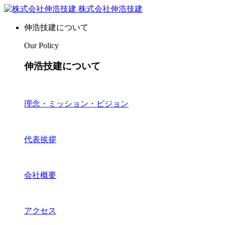
株式会社伸浩技建
伸浩技建について
Our Policy
伸浩技建について
理念・ミッション・ビジョン
代表挨拶
会社概要
アクセス