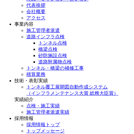
代表挨拶
会社概要
アクセス
事業内容
施工管理者派遣
道路インフラ点検
トンネル点検
橋梁点検
砂防施設点検
道路附属物点検
トンネル・橋梁の補修工事
積算業務
技術・表彰実績
トンネル覆工展開図自動作成システム
（インフラメンテナンス大賞 総務大臣賞）
実績紹介
点検・施工実績
施工管理者派遣実績
採用情報
採用情報トップ
トップメッセージ