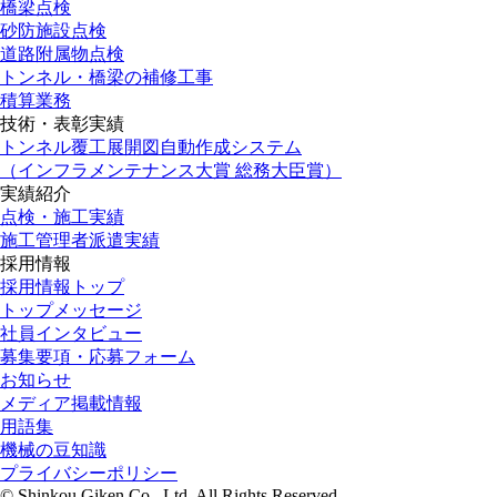
橋梁点検
砂防施設点検
道路附属物点検
トンネル・橋梁の補修工事
積算業務
技術・表彰実績
トンネル覆工展開図自動作成システム
（インフラメンテナンス大賞 総務大臣賞）
実績紹介
点検・施工実績
施工管理者派遣実績
採用情報
採用情報トップ
トップメッセージ
社員インタビュー
募集要項・応募フォーム
お知らせ
メディア掲載情報
用語集
機械の豆知識
プライバシーポリシー
© Shinkou Giken Co., Ltd. All Rights Reserved.