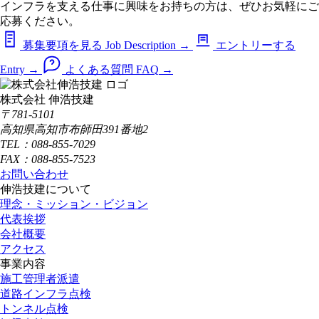
インフラを支える仕事に興味をお持ちの方は、ぜひお気軽にご
応募ください。
募集要項を見る
Job Description
→
エントリーする
Entry
→
よくある質問
FAQ
→
株式会社 伸浩技建
〒781-5101
高知県高知市布師田391番地2
TEL：088-855-7029
FAX：088-855-7523
お問い合わせ
伸浩技建について
理念・ミッション・ビジョン
代表挨拶
会社概要
アクセス
事業内容
施工管理者派遣
道路インフラ点検
トンネル点検