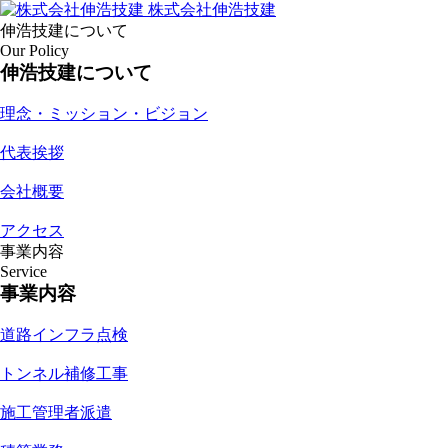
株式会社伸浩技建
伸浩技建について
Our Policy
伸浩技建について
理念・ミッション・ビジョン
代表挨拶
会社概要
アクセス
事業内容
Service
事業内容
道路インフラ点検
トンネル補修工事
施工管理者派遣