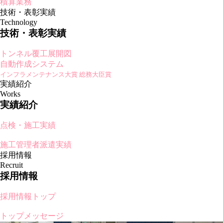
積算業務
技術・表彰実績
Technology
技術・表彰実績
トンネル覆工展開図
自動作成システム
インフラメンテナンス大賞 総務大臣賞
実績紹介
Works
実績紹介
点検・施工実績
施工管理者派遣実績
採用情報
Recruit
採用情報
採用情報トップ
トップメッセージ