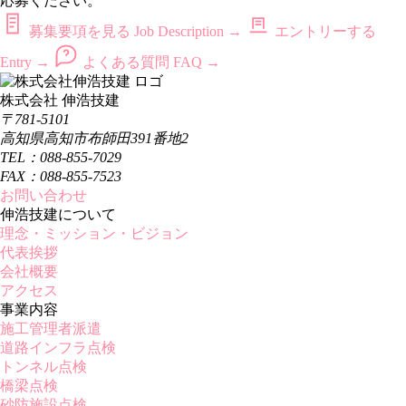
応募ください。
募集要項を見る
Job Description
→
エントリーする
Entry
→
よくある質問
FAQ
→
株式会社 伸浩技建
〒781-5101
高知県高知市布師田391番地2
TEL：088-855-7029
FAX：088-855-7523
お問い合わせ
伸浩技建について
理念・ミッション・ビジョン
代表挨拶
会社概要
アクセス
事業内容
施工管理者派遣
道路インフラ点検
トンネル点検
橋梁点検
砂防施設点検