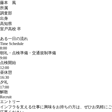
藤本 風
所属
調査部
出身
高知県
室戸高校 卒
ある一日の流れ
Time Schedule
8:00
朝礼・点検準備・交通規制準備
9:00
点検開始
12:00
昼休憩
16:30
夕礼
17:00
解散
Recruit
エントリー
インフラを支える仕事に興味をお持ちの方は、ぜひお気軽にご