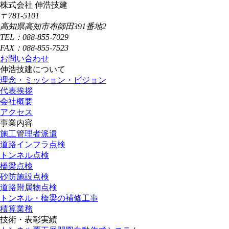
株式会社 伸浩技建
〒781-5101
高知県高知市布師田391番地2
TEL：088-855-7029
FAX：088-855-7523
お問い合わせ
伸浩技建について
理念・ミッション・ビジョン
代表挨拶
会社概要
アクセス
事業内容
施工管理者派遣
道路インフラ点検
トンネル点検
橋梁点検
砂防施設点検
道路附属物点検
トンネル・橋梁の補修工事
積算業務
技術・表彰実績