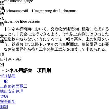
construction gauge
語
独
Lichtraumprofil、Umgrenzung des Lichtraums
語
仏
gabarit de libre passage
語
トンネル横断面において、交通物が建造物に極端に近接する
ことなく安全に走行できるよう、それ以上内側にはみ出した
意
建造物を造らないようにする寸法（幅と高さ）上の制限をい
味
う。鉄道および道路トンネルの内空断面は、建築限界に必要
な建築限界外余裕と工事の施工誤差を加算して求められる。
項
目
計画・設計
別
トンネル用語集 項目別
ずり処理
一般
土留め路面覆工
地山安定処理
契約
安全衛生
掘削