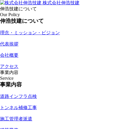
株式会社伸浩技建
伸浩技建について
Our Policy
伸浩技建について
理念・ミッション・ビジョン
代表挨拶
会社概要
アクセス
事業内容
Service
事業内容
道路インフラ点検
トンネル補修工事
施工管理者派遣