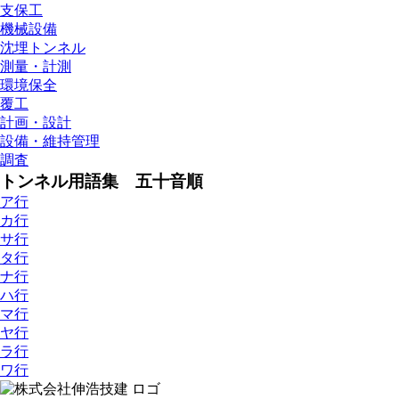
支保工
機械設備
沈埋トンネル
測量・計測
環境保全
覆工
計画・設計
設備・維持管理
調査
トンネル用語集 五十音順
ア行
カ行
サ行
タ行
ナ行
ハ行
マ行
ヤ行
ラ行
ワ行