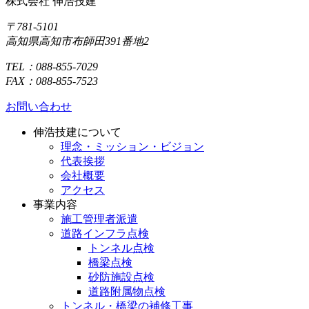
株式会社 伸浩技建
〒781-5101
高知県高知市布師田391番地2
TEL：088-855-7029
FAX：088-855-7523
お問い合わせ
伸浩技建について
理念・ミッション・ビジョン
代表挨拶
会社概要
アクセス
事業内容
施工管理者派遣
道路インフラ点検
トンネル点検
橋梁点検
砂防施設点検
道路附属物点検
トンネル・橋梁の補修工事