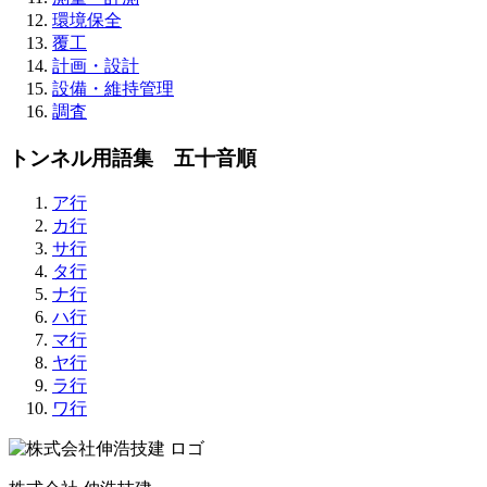
環境保全
覆工
計画・設計
設備・維持管理
調査
トンネル用語集 五十音順
ア行
カ行
サ行
タ行
ナ行
ハ行
マ行
ヤ行
ラ行
ワ行