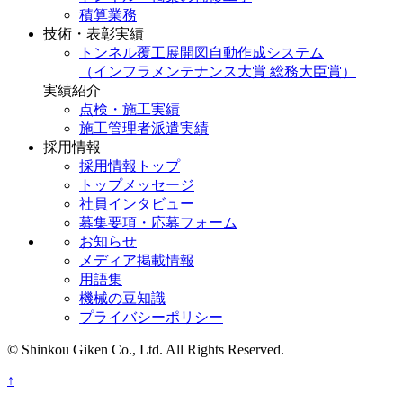
積算業務
技術・表彰実績
トンネル覆工展開図自動作成システム
（インフラメンテナンス大賞 総務大臣賞）
実績紹介
点検・施工実績
施工管理者派遣実績
採用情報
採用情報トップ
トップメッセージ
社員インタビュー
募集要項・応募フォーム
お知らせ
メディア掲載情報
用語集
機械の豆知識
プライバシーポリシー
© Shinkou Giken Co., Ltd. All Rights Reserved.
↑