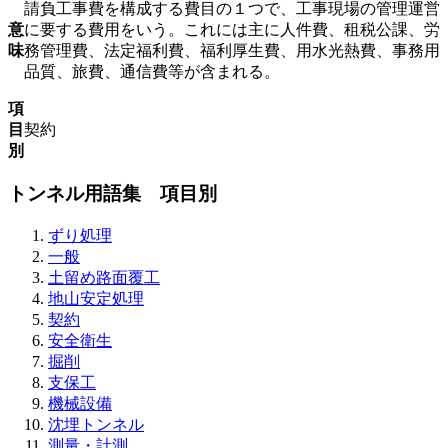
請負工事費を構成する費目の１つで、工事現場の管理運営
意
に要する費用をいう。これには主に人件費、租税公課、労
味
務管理費、法定福利費、福利厚生費、用水光熱費、事務用
品質、旅費、通信費等が含まれる。
項
目
契約
別
トンネル用語集 項目別
ずり処理
一般
土留め路面覆工
地山安定処理
契約
安全衛生
掘削
支保工
機械設備
沈埋トンネル
測量・計測