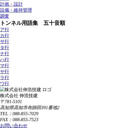
計画・設計
設備・維持管理
調査
トンネル用語集 五十音順
ア行
カ行
サ行
タ行
ナ行
ハ行
マ行
ヤ行
ラ行
ワ行
株式会社 伸浩技建
〒781-5101
高知県高知市布師田391番地2
TEL：088-855-7029
FAX：088-855-7523
お問い合わせ