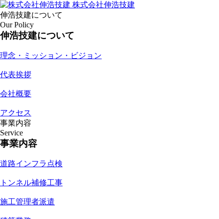
株式会社伸浩技建
伸浩技建について
Our Policy
伸浩技建について
理念・ミッション・ビジョン
代表挨拶
会社概要
アクセス
事業内容
Service
事業内容
道路インフラ点検
トンネル補修工事
施工管理者派遣