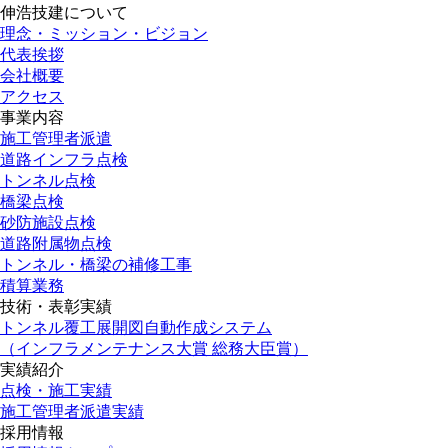
伸浩技建について
理念・ミッション・ビジョン
代表挨拶
会社概要
アクセス
事業内容
施工管理者派遣
道路インフラ点検
トンネル点検
橋梁点検
砂防施設点検
道路附属物点検
トンネル・橋梁の補修工事
積算業務
技術・表彰実績
トンネル覆工展開図自動作成システム
（インフラメンテナンス大賞 総務大臣賞）
実績紹介
点検・施工実績
施工管理者派遣実績
採用情報