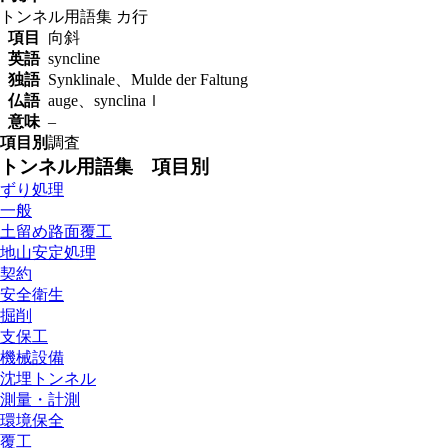
トンネル用語集
カ行
項目
向斜
英語
syncline
独語
Synklinale、Mulde der Faltung
仏語
auge、synclinaｌ
意味
–
項目別
調査
トンネル用語集 項目別
ずり処理
一般
土留め路面覆工
地山安定処理
契約
安全衛生
掘削
支保工
機械設備
沈埋トンネル
測量・計測
環境保全
覆工