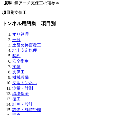
意味
鋼アーチ支保工の項参照
項目別
支保工
トンネル用語集 項目別
ずり処理
一般
土留め路面覆工
地山安定処理
契約
安全衛生
掘削
支保工
機械設備
沈埋トンネル
測量・計測
環境保全
覆工
計画・設計
設備・維持管理