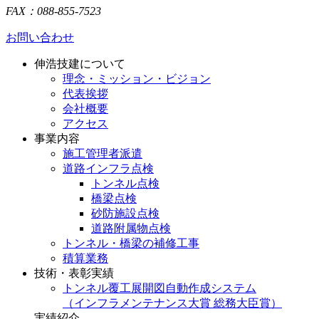
FAX：088-855-7523
お問い合わせ
伸浩技建について
理念・ミッション・ビジョン
代表挨拶
会社概要
アクセス
事業内容
施工管理者派遣
道路インフラ点検
トンネル点検
橋梁点検
砂防施設点検
道路附属物点検
トンネル・橋梁の補修工事
積算業務
技術・表彰実績
トンネル覆工展開図自動作成システム
（インフラメンテナンス大賞 総務大臣賞）
実績紹介