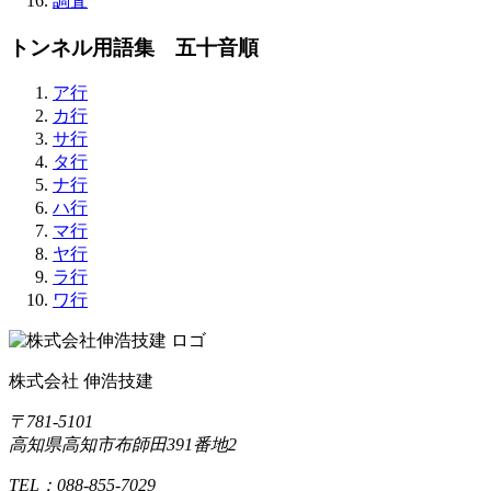
調査
トンネル用語集 五十音順
ア行
カ行
サ行
タ行
ナ行
ハ行
マ行
ヤ行
ラ行
ワ行
株式会社 伸浩技建
〒781-5101
高知県高知市布師田391番地2
TEL：088-855-7029