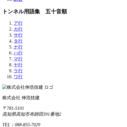
トンネル用語集 五十音順
ア行
カ行
サ行
タ行
ナ行
ハ行
マ行
ヤ行
ラ行
ワ行
株式会社 伸浩技建
〒781-5101
高知県高知市布師田391番地2
TEL：088-855-7029