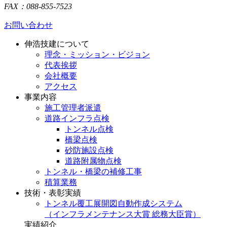
FAX：088-855-7523
お問い合わせ
伸浩技建について
理念・ミッション・ビジョン
代表挨拶
会社概要
アクセス
事業内容
施工管理者派遣
道路インフラ点検
トンネル点検
橋梁点検
砂防施設点検
道路附属物点検
トンネル・橋梁の補修工事
積算業務
技術・表彰実績
トンネル覆工展開図自動作成システム
（インフラメンテナンス大賞 総務大臣賞）
実績紹介