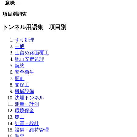
意味
–
項目別
調査
トンネル用語集 項目別
ずり処理
一般
土留め路面覆工
地山安定処理
契約
安全衛生
掘削
支保工
機械設備
沈埋トンネル
測量・計測
環境保全
覆工
計画・設計
設備・維持管理
調査