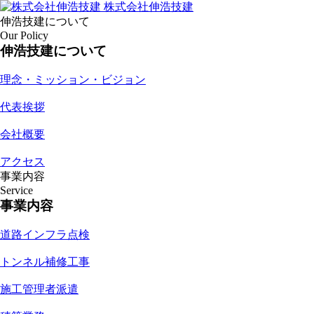
株式会社伸浩技建
伸浩技建について
Our Policy
伸浩技建について
理念・ミッション・ビジョン
代表挨拶
会社概要
アクセス
事業内容
Service
事業内容
道路インフラ点検
トンネル補修工事
施工管理者派遣