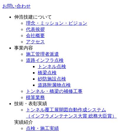
お問い合わせ
伸浩技建について
理念・ミッション・ビジョン
代表挨拶
会社概要
アクセス
事業内容
施工管理者派遣
道路インフラ点検
トンネル点検
橋梁点検
砂防施設点検
道路附属物点検
トンネル・橋梁の補修工事
積算業務
技術・表彰実績
トンネル覆工展開図自動作成システム
（インフラメンテナンス大賞 総務大臣賞）
実績紹介
点検・施工実績