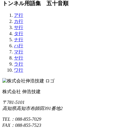
トンネル用語集 五十音順
ア行
カ行
サ行
タ行
ナ行
ハ行
マ行
ヤ行
ラ行
ワ行
株式会社 伸浩技建
〒781-5101
高知県高知市布師田391番地2
TEL：088-855-7029
FAX：088-855-7523