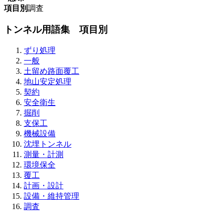
項目別
調査
トンネル用語集 項目別
ずり処理
一般
土留め路面覆工
地山安定処理
契約
安全衛生
掘削
支保工
機械設備
沈埋トンネル
測量・計測
環境保全
覆工
計画・設計
設備・維持管理
調査