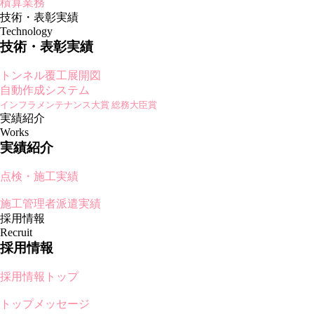
積算業務
技術・表彰実績
Technology
技術・表彰実績
トンネル覆工展開図
自動作成システム
インフラメンテナンス大賞 総務大臣賞
実績紹介
Works
実績紹介
点検・施工実績
施工管理者派遣実績
採用情報
Recruit
採用情報
採用情報トップ
トップメッセージ