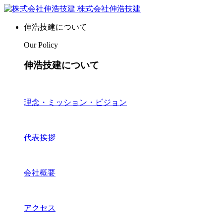
株式会社伸浩技建
伸浩技建について
Our Policy
伸浩技建について
理念・ミッション・ビジョン
代表挨拶
会社概要
アクセス