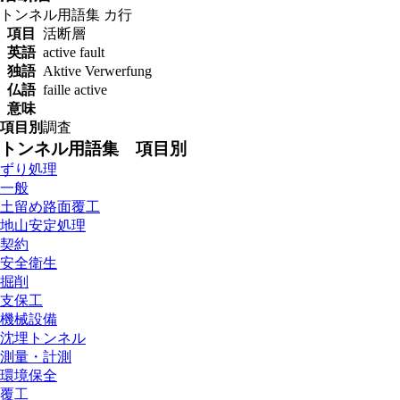
トンネル用語集
カ行
項目
活断層
英語
active fault
独語
Aktive Verwerfung
仏語
faille active
意味
項目別
調査
トンネル用語集 項目別
ずり処理
一般
土留め路面覆工
地山安定処理
契約
安全衛生
掘削
支保工
機械設備
沈埋トンネル
測量・計測
環境保全
覆工