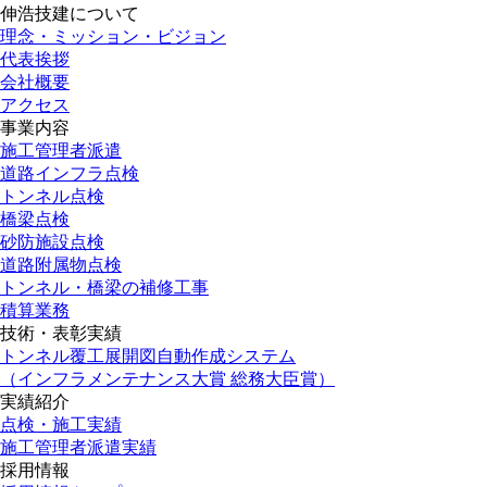
伸浩技建について
理念・ミッション・ビジョン
代表挨拶
会社概要
アクセス
事業内容
施工管理者派遣
道路インフラ点検
トンネル点検
橋梁点検
砂防施設点検
道路附属物点検
トンネル・橋梁の補修工事
積算業務
技術・表彰実績
トンネル覆工展開図自動作成システム
（インフラメンテナンス大賞 総務大臣賞）
実績紹介
点検・施工実績
施工管理者派遣実績
採用情報