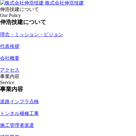
株式会社伸浩技建
伸浩技建について
Our Policy
伸浩技建について
理念・ミッション・ビジョン
代表挨拶
会社概要
アクセス
事業内容
Service
事業内容
道路インフラ点検
トンネル補修工事
施工管理者派遣