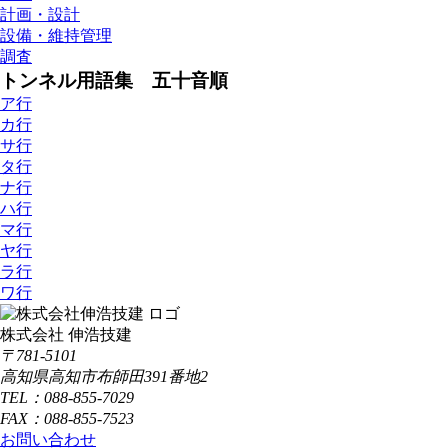
計画・設計
設備・維持管理
調査
トンネル用語集 五十音順
ア行
カ行
サ行
タ行
ナ行
ハ行
マ行
ヤ行
ラ行
ワ行
株式会社 伸浩技建
〒781-5101
高知県高知市布師田391番地2
TEL：088-855-7029
FAX：088-855-7523
お問い合わせ