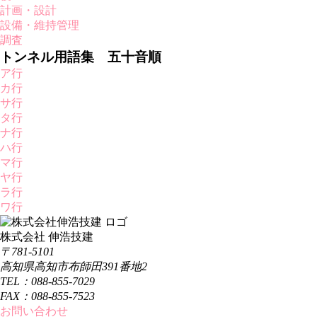
計画・設計
設備・維持管理
調査
トンネル用語集 五十音順
ア行
カ行
サ行
タ行
ナ行
ハ行
マ行
ヤ行
ラ行
ワ行
株式会社 伸浩技建
〒781-5101
高知県高知市布師田391番地2
TEL：088-855-7029
FAX：088-855-7523
お問い合わせ