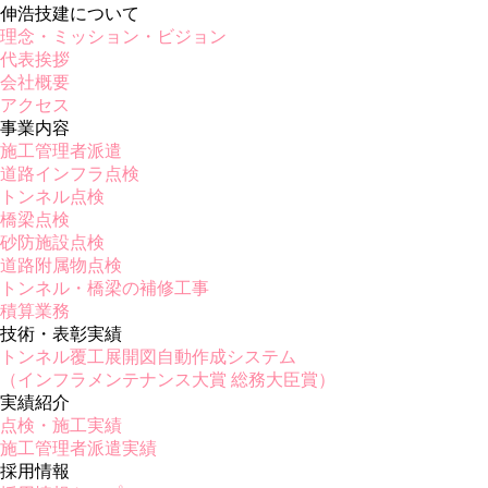
伸浩技建について
理念・ミッション・ビジョン
代表挨拶
会社概要
アクセス
事業内容
施工管理者派遣
道路インフラ点検
トンネル点検
橋梁点検
砂防施設点検
道路附属物点検
トンネル・橋梁の補修工事
積算業務
技術・表彰実績
トンネル覆工展開図自動作成システム
（インフラメンテナンス大賞 総務大臣賞）
実績紹介
点検・施工実績
施工管理者派遣実績
採用情報