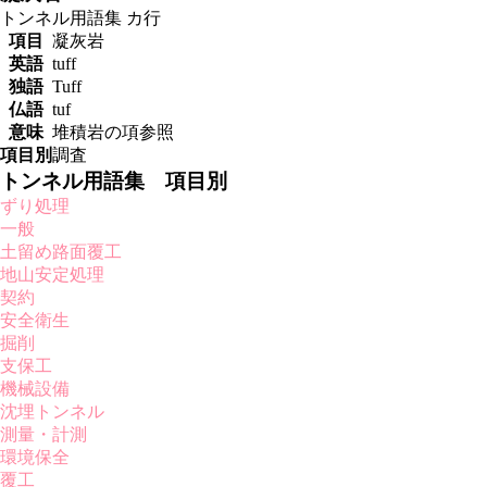
トンネル用語集
カ行
項目
凝灰岩
英語
tuff
独語
Tuff
仏語
tuf
意味
堆積岩の項参照
項目別
調査
トンネル用語集 項目別
ずり処理
一般
土留め路面覆工
地山安定処理
契約
安全衛生
掘削
支保工
機械設備
沈埋トンネル
測量・計測
環境保全
覆工