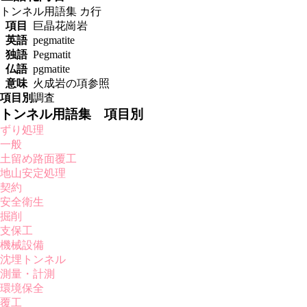
トンネル用語集
カ行
項目
巨晶花崗岩
英語
pegmatite
独語
Pegmatit
仏語
pgmatite
意味
火成岩の項参照
項目別
調査
トンネル用語集 項目別
ずり処理
一般
土留め路面覆工
地山安定処理
契約
安全衛生
掘削
支保工
機械設備
沈埋トンネル
測量・計測
環境保全
覆工