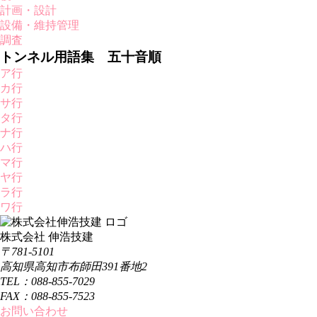
計画・設計
設備・維持管理
調査
トンネル用語集 五十音順
ア行
カ行
サ行
タ行
ナ行
ハ行
マ行
ヤ行
ラ行
ワ行
株式会社 伸浩技建
〒781-5101
高知県高知市布師田391番地2
TEL：088-855-7029
FAX：088-855-7523
お問い合わせ