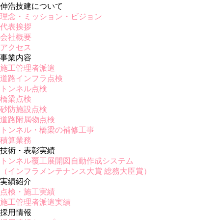
伸浩技建について
理念・ミッション・ビジョン
代表挨拶
会社概要
アクセス
事業内容
施工管理者派遣
道路インフラ点検
トンネル点検
橋梁点検
砂防施設点検
道路附属物点検
トンネル・橋梁の補修工事
積算業務
技術・表彰実績
トンネル覆工展開図自動作成システム
（インフラメンテナンス大賞 総務大臣賞）
実績紹介
点検・施工実績
施工管理者派遣実績
採用情報