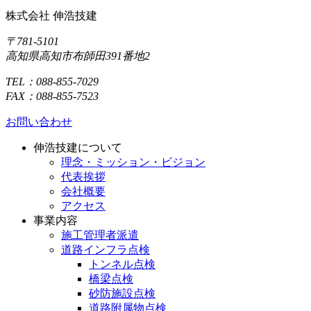
株式会社 伸浩技建
〒781-5101
高知県高知市布師田391番地2
TEL：088-855-7029
FAX：088-855-7523
お問い合わせ
伸浩技建について
理念・ミッション・ビジョン
代表挨拶
会社概要
アクセス
事業内容
施工管理者派遣
道路インフラ点検
トンネル点検
橋梁点検
砂防施設点検
道路附属物点検