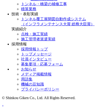
トンネル・橋梁の補修工事
積算業務
技術・表彰実績
トンネル覆工展開図自動作成システム
（インフラメンテナンス大賞 総務大臣賞）
実績紹介
点検・施工実績
施工管理者派遣実績
採用情報
採用情報トップ
トップメッセージ
社員インタビュー
募集要項・応募フォーム
お知らせ
メディア掲載情報
用語集
機械の豆知識
プライバシーポリシー
© Shinkou Giken Co., Ltd. All Rights Reserved.
↑