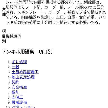
シ-ルド外周部で内部を構成する部分をいう。鋼殻部は、
切羽側よりフード部、ガーダー部、テール部の3つに区分
意
され、スキンプレート、ガーダー、補強リプ等で構成され
味
ている。内部機器を防護し、土圧、自重、変向荷重、ジャ
ッキ反力等の荷重に十分耐える構造とする必要がある。
項
目
機械設備
別
トンネル用語集 項目別
ずり処理
一般
土留め路面覆工
地山安定処理
契約
安全衛生
掘削
支保工
機械設備
沈埋トンネル