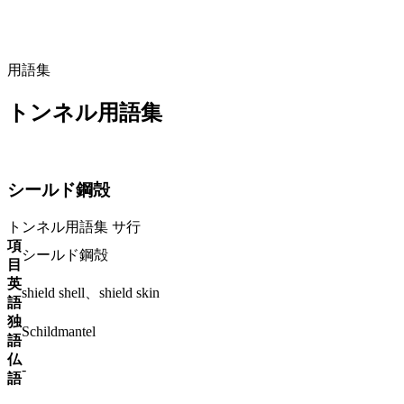
用語集
トンネル用語集
シールド鋼殻
トンネル用語集
サ行
項
シールド鋼殻
目
英
shield shell、shield skin
語
独
Schildmantel
語
仏
-
語