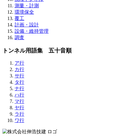
測量・計測
環境保全
覆工
計画・設計
設備・維持管理
調査
トンネル用語集 五十音順
ア行
カ行
サ行
タ行
ナ行
ハ行
マ行
ヤ行
ラ行
ワ行