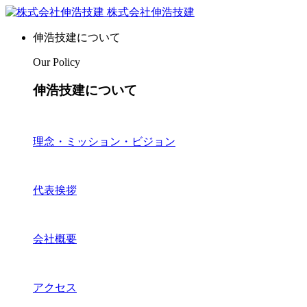
株式会社伸浩技建
伸浩技建について
Our Policy
伸浩技建について
理念・ミッション・ビジョン
代表挨拶
会社概要
アクセス