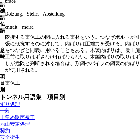
brace
語
独
Bolzung、Steile、Absteifung
語
仏
entrait、moise
語
隣接する支保工の間に入れる支材をいう。つなぎボルトが引
張に抵抗するのに対して、内ばりは圧縮力を受ける。内ばり
意
をつなぎと同義に用いることもある。木製内ばりは、覆工施
味
工前に取りはずさなければならない。木製内ばりの取りはず
しが危険と判断される場合は、形鋼やパイプの鋼製の内ばり
が使用される。
項
目
支保工
別
トンネル用語集 項目別
ずり処理
一般
土留め路面覆工
地山安定処理
契約
安全衛生