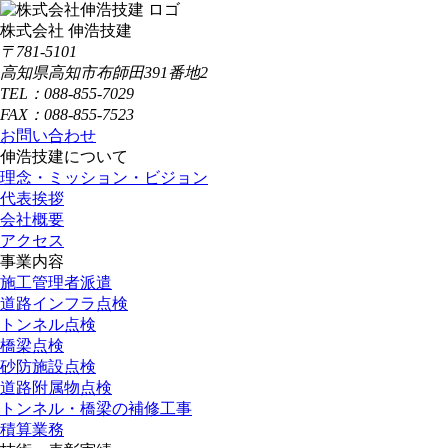
株式会社 伸浩技建
〒781-5101
高知県高知市布師田391番地2
TEL：088-855-7029
FAX：088-855-7523
お問い合わせ
伸浩技建について
理念・ミッション・ビジョン
代表挨拶
会社概要
アクセス
事業内容
施工管理者派遣
道路インフラ点検
トンネル点検
橋梁点検
砂防施設点検
道路附属物点検
トンネル・橋梁の補修工事
積算業務