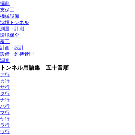
掘削
支保工
機械設備
沈埋トンネル
測量・計測
環境保全
覆工
計画・設計
設備・維持管理
調査
トンネル用語集 五十音順
ア行
カ行
サ行
タ行
ナ行
ハ行
マ行
ヤ行
ラ行
ワ行