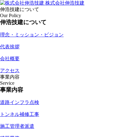
株式会社伸浩技建
伸浩技建について
Our Policy
伸浩技建について
理念・ミッション・ビジョン
代表挨拶
会社概要
アクセス
事業内容
Service
事業内容
道路インフラ点検
トンネル補修工事
施工管理者派遣