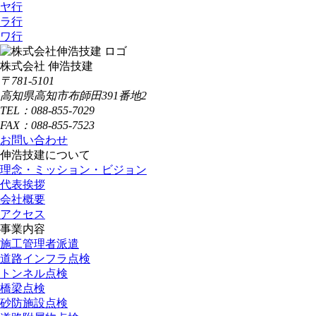
ヤ行
ラ行
ワ行
株式会社 伸浩技建
〒781-5101
高知県高知市布師田391番地2
TEL：088-855-7029
FAX：088-855-7523
お問い合わせ
伸浩技建について
理念・ミッション・ビジョン
代表挨拶
会社概要
アクセス
事業内容
施工管理者派遣
道路インフラ点検
トンネル点検
橋梁点検
砂防施設点検