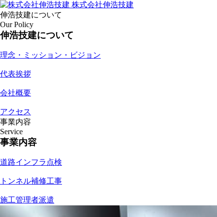
株式会社伸浩技建
伸浩技建について
Our Policy
伸浩技建について
理念・ミッション・ビジョン
代表挨拶
会社概要
アクセス
事業内容
Service
事業内容
道路インフラ点検
トンネル補修工事
施工管理者派遣