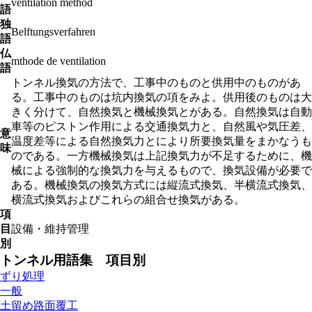
ventilation method
語
独
Belftungsverfahren
語
仏
mthode de ventilation
語
トンネル換気の方法で、工事中のものと供用中のものがあ
る。工事中のものは坑内換気の項をみよ。供用後のものは大
きく分けて、自然換気と機械換気とがある。自然換気は自動
車等のピストン作用による交通換気力と、自然風や気圧差、
意
温度差等による自然換気力とにより所要換気量をまかなうも
味
のである。一方機械換気は上記換気力が不足するために、機
械による強制的な換気力を与えるもので、換気設備が必要で
ある。機械換気の換気方式には縦流式換気、半横流式換気、
横流式換気およびこれらの組合せ換気がある。
項
目
設備・維持管理
別
トンネル用語集 項目別
ずり処理
一般
土留め路面覆工