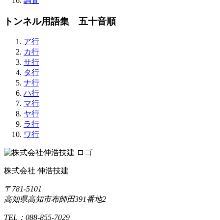
調査
トンネル用語集 五十音順
ア行
カ行
サ行
タ行
ナ行
ハ行
マ行
ヤ行
ラ行
ワ行
株式会社 伸浩技建
〒781-5101
高知県高知市布師田391番地2
TEL：088-855-7029