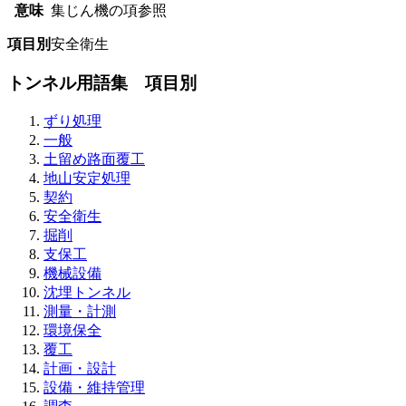
意味
集じん機の項参照
項目別
安全衛生
トンネル用語集 項目別
ずり処理
一般
土留め路面覆工
地山安定処理
契約
安全衛生
掘削
支保工
機械設備
沈埋トンネル
測量・計測
環境保全
覆工
計画・設計
設備・維持管理