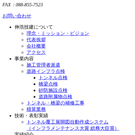
FAX：088-855-7523
お問い合わせ
伸浩技建について
理念・ミッション・ビジョン
代表挨拶
会社概要
アクセス
事業内容
施工管理者派遣
道路インフラ点検
トンネル点検
橋梁点検
砂防施設点検
道路附属物点検
トンネル・橋梁の補修工事
積算業務
技術・表彰実績
トンネル覆工展開図自動作成システム
（インフラメンテナンス大賞 総務大臣賞）
実績紹介