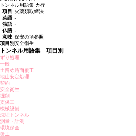
トンネル用語集
カ行
項目
火薬類取締法
英語
-
独語
-
仏語
-
意味
保安の項参照
項目別
安全衛生
トンネル用語集 項目別
ずり処理
一般
土留め路面覆工
地山安定処理
契約
安全衛生
掘削
支保工
機械設備
沈埋トンネル
測量・計測
環境保全
覆工