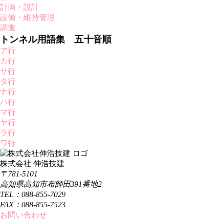
計画・設計
設備・維持管理
調査
トンネル用語集 五十音順
ア行
カ行
サ行
タ行
ナ行
ハ行
マ行
ヤ行
ラ行
ワ行
株式会社 伸浩技建
〒781-5101
高知県高知市布師田391番地2
TEL：088-855-7029
FAX：088-855-7523
お問い合わせ