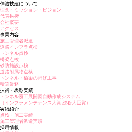
伸浩技建について
理念・ミッション・ビジョン
代表挨拶
会社概要
アクセス
事業内容
施工管理者派遣
道路インフラ点検
トンネル点検
橋梁点検
砂防施設点検
道路附属物点検
トンネル・橋梁の補修工事
積算業務
技術・表彰実績
トンネル覆工展開図自動作成システム
（インフラメンテナンス大賞 総務大臣賞）
実績紹介
点検・施工実績
施工管理者派遣実績
採用情報