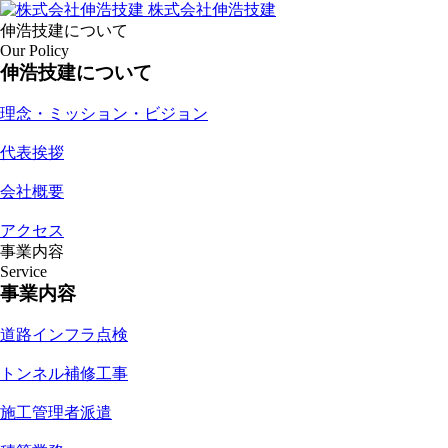
株式会社伸浩技建
伸浩技建について
Our Policy
伸浩技建について
理念・ミッション・ビジョン
代表挨拶
会社概要
アクセス
事業内容
Service
事業内容
道路インフラ点検
トンネル補修工事
施工管理者派遣