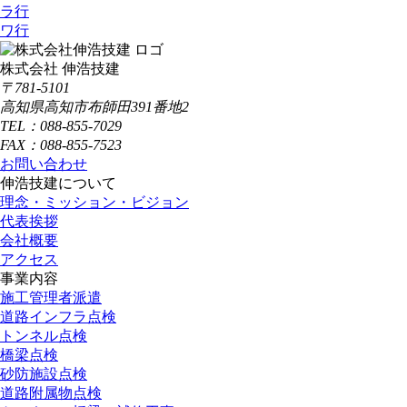
ラ行
ワ行
株式会社 伸浩技建
〒781-5101
高知県高知市布師田391番地2
TEL：088-855-7029
FAX：088-855-7523
お問い合わせ
伸浩技建について
理念・ミッション・ビジョン
代表挨拶
会社概要
アクセス
事業内容
施工管理者派遣
道路インフラ点検
トンネル点検
橋梁点検
砂防施設点検
道路附属物点検