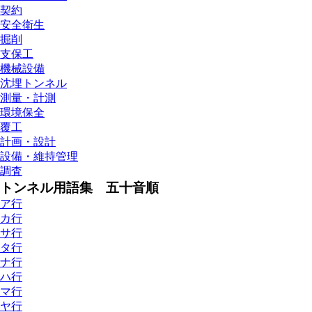
契約
安全衛生
掘削
支保工
機械設備
沈埋トンネル
測量・計測
環境保全
覆工
計画・設計
設備・維持管理
調査
トンネル用語集 五十音順
ア行
カ行
サ行
タ行
ナ行
ハ行
マ行
ヤ行