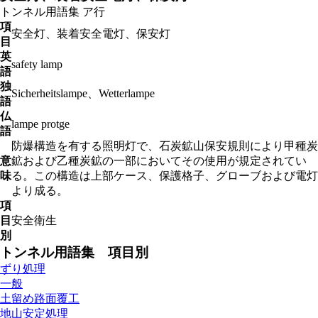
トンネル用語集
ア行
項
安全灯、装着安全電灯、保安灯
目
英
safety lamp
語
独
Sicherheitslampe、Wetterlampe
語
仏
lampe protge
語
防爆構造を有する照明灯で、石炭鉱山保安規則により甲種炭
意
鉱および乙種炭鉱の一部においてその使用が規定されてい
味
る。この構造は上部ケース、保護格子、グローブおよび電灯
より成る。
項
目
安全衛生
別
トンネル用語集 項目別
ずり処理
一般
土留め路面覆工
地山安定処理