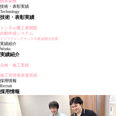
積算業務
技術・表彰実績
Technology
技術・表彰実績
トンネル覆工展開図
自動作成システム
インフラメンテナンス大賞 総務大臣賞
実績紹介
Works
実績紹介
点検・施工実績
施工管理者派遣実績
採用情報
Recruit
採用情報