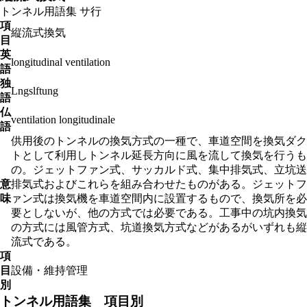
トンネル用語集
サ行
項
縦流式換気
目
英
longitudinal ventilation
語
独
Lngslftung
語
仏
ventilation longitudinale
語
供用後のトンネルの換気方式の一種で、車道空間を換気ダク
トとして利用しトンネル延長方向に風を流して換気を行うも
の。ジェットファン式、サッカルド式、集中排気式、立坑送
意
排気式およびこれらを組み合わせたものがある。ジェットフ
味
ァン式は換気機を車道空間内に設置するもので、換気所を必
要としないが、他の方式では必要である。工事中の坑内換気
の方式には風管方式、坑道換気方式などがあるがいずれも縦
流式である。
項
目
設備・維持管理
別
トンネル用語集 項目別