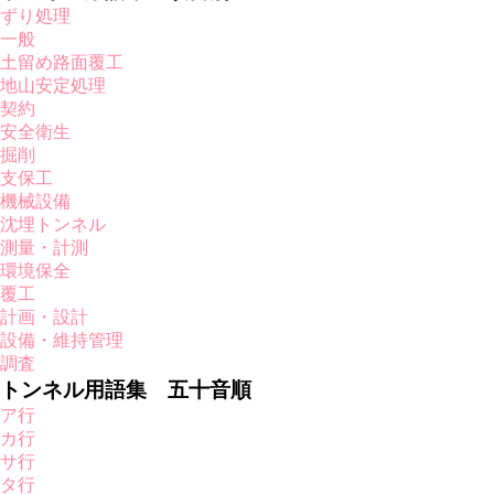
ずり処理
一般
土留め路面覆工
地山安定処理
契約
安全衛生
掘削
支保工
機械設備
沈埋トンネル
測量・計測
環境保全
覆工
計画・設計
設備・維持管理
調査
トンネル用語集 五十音順
ア行
カ行
サ行
タ行