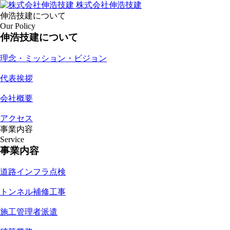
株式会社伸浩技建
伸浩技建について
Our Policy
伸浩技建について
理念・ミッション・ビジョン
代表挨拶
会社概要
アクセス
事業内容
Service
事業内容
道路インフラ点検
トンネル補修工事
施工管理者派遣