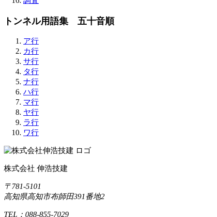
調査
トンネル用語集 五十音順
ア行
カ行
サ行
タ行
ナ行
ハ行
マ行
ヤ行
ラ行
ワ行
株式会社 伸浩技建
〒781-5101
高知県高知市布師田391番地2
TEL：088-855-7029