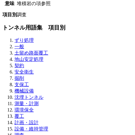
意味
堆積岩の項参照
項目別
調査
トンネル用語集 項目別
ずり処理
一般
土留め路面覆工
地山安定処理
契約
安全衛生
掘削
支保工
機械設備
沈埋トンネル
測量・計測
環境保全
覆工
計画・設計
設備・維持管理