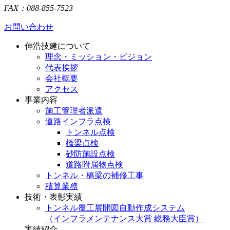
FAX：088-855-7523
お問い合わせ
伸浩技建について
理念・ミッション・ビジョン
代表挨拶
会社概要
アクセス
事業内容
施工管理者派遣
道路インフラ点検
トンネル点検
橋梁点検
砂防施設点検
道路附属物点検
トンネル・橋梁の補修工事
積算業務
技術・表彰実績
トンネル覆工展開図自動作成システム
（インフラメンテナンス大賞 総務大臣賞）
実績紹介