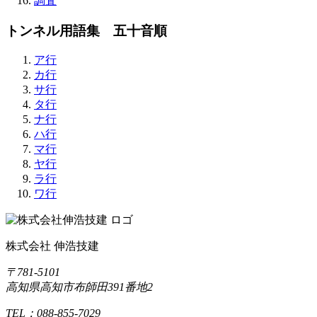
調査
トンネル用語集 五十音順
ア行
カ行
サ行
タ行
ナ行
ハ行
マ行
ヤ行
ラ行
ワ行
株式会社 伸浩技建
〒781-5101
高知県高知市布師田391番地2
TEL：088-855-7029