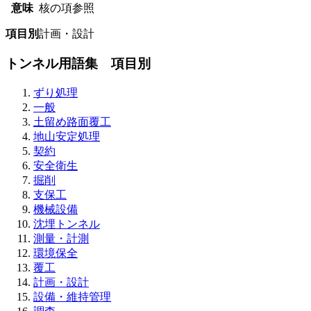
意味
核の項参照
項目別
計画・設計
トンネル用語集 項目別
ずり処理
一般
土留め路面覆工
地山安定処理
契約
安全衛生
掘削
支保工
機械設備
沈埋トンネル
測量・計測
環境保全
覆工
計画・設計
設備・維持管理