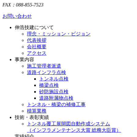
FAX：088-855-7523
お問い合わせ
伸浩技建について
理念・ミッション・ビジョン
代表挨拶
会社概要
アクセス
事業内容
施工管理者派遣
道路インフラ点検
トンネル点検
橋梁点検
砂防施設点検
道路附属物点検
トンネル・橋梁の補修工事
積算業務
技術・表彰実績
トンネル覆工展開図自動作成システム
（インフラメンテナンス大賞 総務大臣賞）
実績紹介