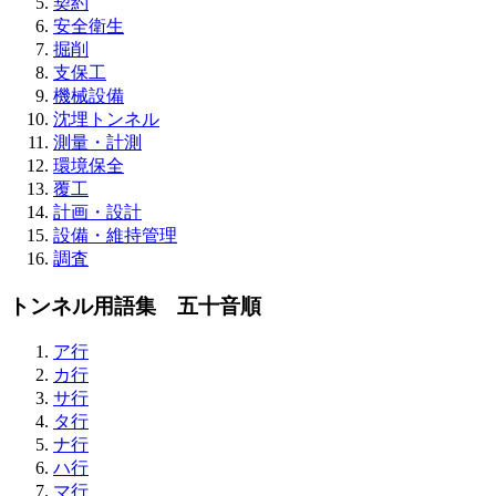
契約
安全衛生
掘削
支保工
機械設備
沈埋トンネル
測量・計測
環境保全
覆工
計画・設計
設備・維持管理
調査
トンネル用語集 五十音順
ア行
カ行
サ行
タ行
ナ行
ハ行
マ行