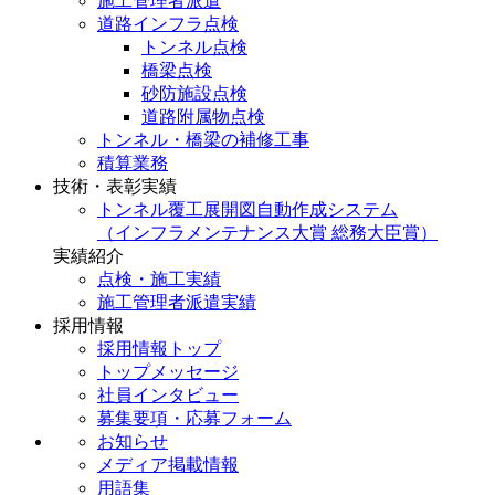
施工管理者派遣
道路インフラ点検
トンネル点検
橋梁点検
砂防施設点検
道路附属物点検
トンネル・橋梁の補修工事
積算業務
技術・表彰実績
トンネル覆工展開図自動作成システム
（インフラメンテナンス大賞 総務大臣賞）
実績紹介
点検・施工実績
施工管理者派遣実績
採用情報
採用情報トップ
トップメッセージ
社員インタビュー
募集要項・応募フォーム
お知らせ
メディア掲載情報
用語集