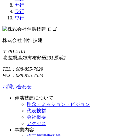
ヤ行
ラ行
ワ行
株式会社 伸浩技建
〒781-5101
高知県高知市布師田391番地2
TEL：088-855-7029
FAX：088-855-7523
お問い合わせ
伸浩技建について
理念・ミッション・ビジョン
代表挨拶
会社概要
アクセス
事業内容