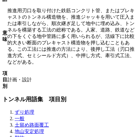
推進用刃口を取り付けた鉄筋コンクリト管、またはプレキ
ャストのトンネル構造物を、推進ジャッキを用いて圧入ま
たは牽引しながら、順次継ぎ足して地中に埋め込み、トン
ネルを構築する工法の総称である。人家、道路、鉄道など
意
の下をくぐる地中管路に多く用いられるが、活線下に比較
味
的大きい断面のプレキャスト構造物を押し込むこともあ
る。この工法には推進の方法により、後押し工法（刃口推
進方式、セミシールド方式）、中押し方式、牽引式工法、
などがある。
項
目
計画・設計
別
トンネル用語集 項目別
ずり処理
一般
土留め路面覆工
地山安定処理