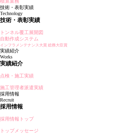
積算業務
技術・表彰実績
Technology
技術・表彰実績
トンネル覆工展開図
自動作成システム
インフラメンテナンス大賞 総務大臣賞
実績紹介
Works
実績紹介
点検・施工実績
施工管理者派遣実績
採用情報
Recruit
採用情報
採用情報トップ
トップメッセージ