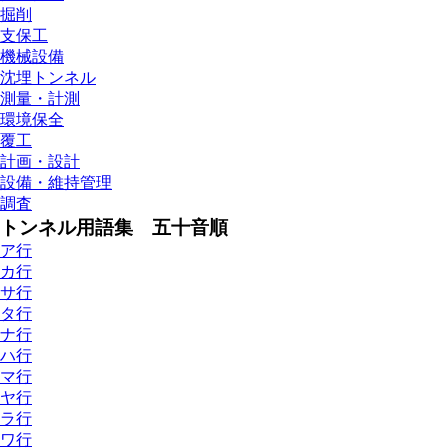
掘削
支保工
機械設備
沈埋トンネル
測量・計測
環境保全
覆工
計画・設計
設備・維持管理
調査
トンネル用語集 五十音順
ア行
カ行
サ行
タ行
ナ行
ハ行
マ行
ヤ行
ラ行
ワ行