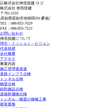
株式会社 伸浩技建
〒781-5101
高知県高知市布師田391番地2
TEL：088-855-7029
FAX：088-855-7523
お問い合わせ
伸浩技建について
理念・ミッション・ビジョン
代表挨拶
会社概要
アクセス
事業内容
施工管理者派遣
道路インフラ点検
トンネル点検
橋梁点検
砂防施設点検
道路附属物点検
トンネル・橋梁の補修工事
積算業務