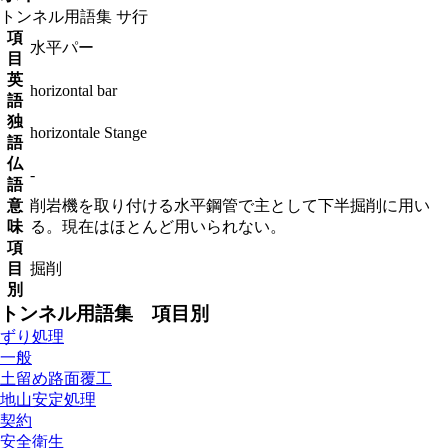
トンネル用語集
サ行
項
水平パー
目
英
horizontal bar
語
独
horizontale Stange
語
仏
-
語
意
削岩機を取り付ける水平鋼管で主として下半掘削に用い
味
る。現在はほとんど用いられない。
項
目
掘削
別
トンネル用語集 項目別
ずり処理
一般
土留め路面覆工
地山安定処理
契約
安全衛生