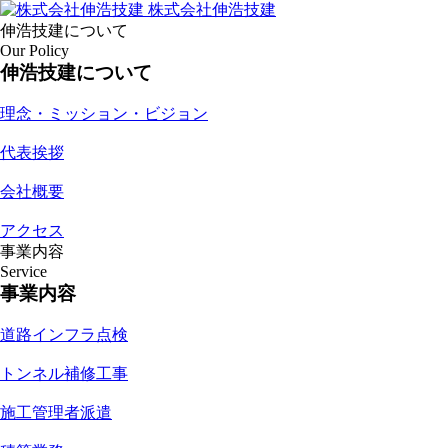
株式会社伸浩技建
伸浩技建について
Our Policy
伸浩技建について
理念・ミッション・ビジョン
代表挨拶
会社概要
アクセス
事業内容
Service
事業内容
道路インフラ点検
トンネル補修工事
施工管理者派遣