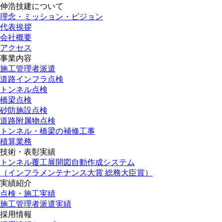
伸浩技建について
理念・ミッション・ビジョン
代表挨拶
会社概要
アクセス
事業内容
施工管理者派遣
道路インフラ点検
トンネル点検
橋梁点検
砂防施設点検
道路附属物点検
トンネル・橋梁の補修工事
積算業務
技術・表彰実績
トンネル覆工展開図自動作成システム
（インフラメンテナンス大賞 総務大臣賞）
実績紹介
点検・施工実績
施工管理者派遣実績
採用情報