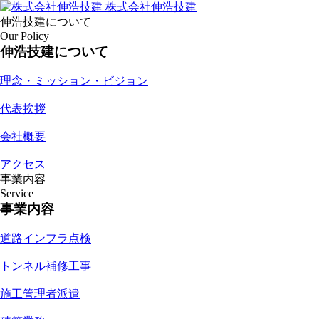
株式会社伸浩技建
伸浩技建について
Our Policy
伸浩技建について
理念・ミッション・ビジョン
代表挨拶
会社概要
アクセス
事業内容
Service
事業内容
道路インフラ点検
トンネル補修工事
施工管理者派遣