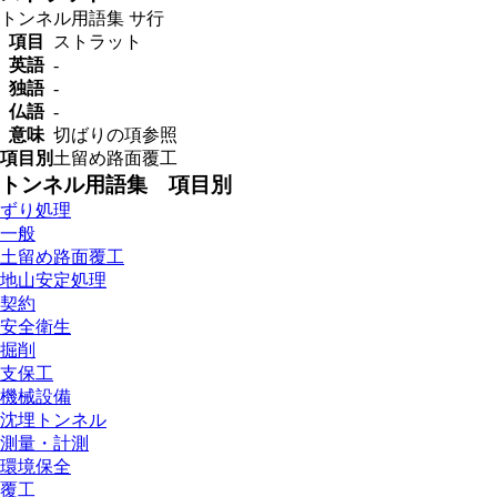
トンネル用語集
サ行
項目
ストラット
英語
-
独語
-
仏語
-
意味
切ばりの項参照
項目別
土留め路面覆工
トンネル用語集 項目別
ずり処理
一般
土留め路面覆工
地山安定処理
契約
安全衛生
掘削
支保工
機械設備
沈埋トンネル
測量・計測
環境保全
覆工