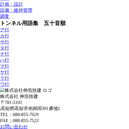
計画・設計
設備・維持管理
調査
トンネル用語集 五十音順
ア行
カ行
サ行
タ行
ナ行
ハ行
マ行
ヤ行
ラ行
ワ行
株式会社 伸浩技建
〒781-5101
高知県高知市布師田391番地2
TEL：088-855-7029
FAX：088-855-7523
お問い合わせ