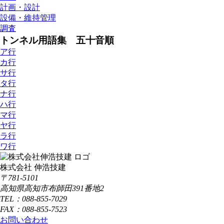
計画・設計
設備・維持管理
調査
トンネル用語集 五十音順
ア行
カ行
サ行
タ行
ナ行
ハ行
マ行
ヤ行
ラ行
ワ行
株式会社 伸浩技建
〒781-5101
高知県高知市布師田391番地2
TEL：088-855-7029
FAX：088-855-7523
お問い合わせ