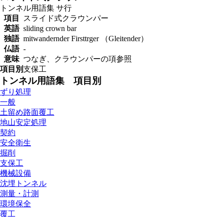
トンネル用語集
サ行
項目
スライド式クラウンパー
英語
sliding crown bar
独語
mitwandernder Firsttrger （Gleitender）
仏語
-
意味
つなぎ、クラウンパーの項参照
項目別
支保工
トンネル用語集 項目別
ずり処理
一般
土留め路面覆工
地山安定処理
契約
安全衛生
掘削
支保工
機械設備
沈埋トンネル
測量・計測
環境保全
覆工