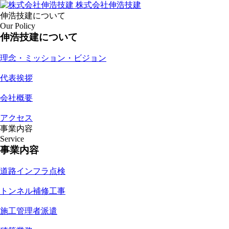
株式会社伸浩技建
伸浩技建について
Our Policy
伸浩技建について
理念・ミッション・ビジョン
代表挨拶
会社概要
アクセス
事業内容
Service
事業内容
道路インフラ点検
トンネル補修工事
施工管理者派遣