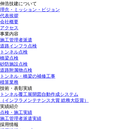
伸浩技建について
理念・ミッション・ビジョン
代表挨拶
会社概要
アクセス
事業内容
施工管理者派遣
道路インフラ点検
トンネル点検
橋梁点検
砂防施設点検
道路附属物点検
トンネル・橋梁の補修工事
積算業務
技術・表彰実績
トンネル覆工展開図自動作成システム
（インフラメンテナンス大賞 総務大臣賞）
実績紹介
点検・施工実績
施工管理者派遣実績
採用情報