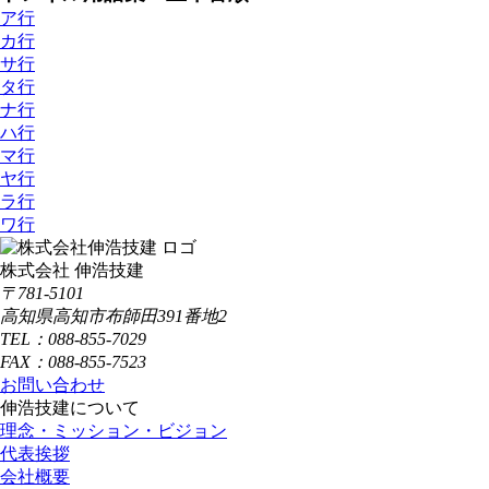
ア行
カ行
サ行
タ行
ナ行
ハ行
マ行
ヤ行
ラ行
ワ行
株式会社 伸浩技建
〒781-5101
高知県高知市布師田391番地2
TEL：088-855-7029
FAX：088-855-7523
お問い合わせ
伸浩技建について
理念・ミッション・ビジョン
代表挨拶
会社概要