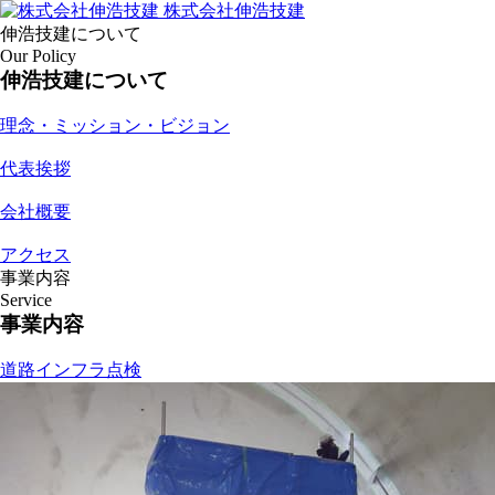
株式会社伸浩技建
伸浩技建について
Our Policy
伸浩技建について
理念・ミッション・ビジョン
代表挨拶
会社概要
アクセス
事業内容
Service
事業内容
道路インフラ点検