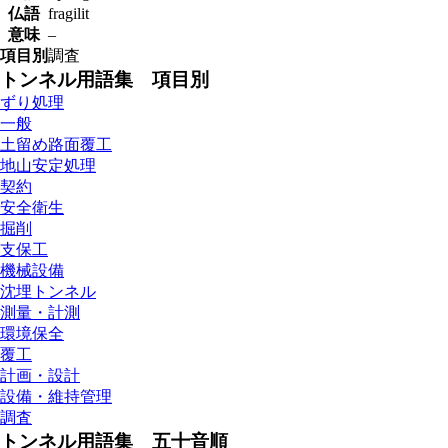
仏語
fragilit
意味
–
項目別
調査
トンネル用語集 項目別
ずり処理
一般
土留め路面覆工
地山安定処理
契約
安全衛生
掘削
支保工
機械設備
沈埋トンネル
測量・計測
環境保全
覆工
計画・設計
設備・維持管理
調査
トンネル用語集 五十音順