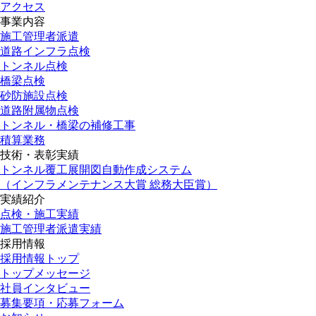
アクセス
事業内容
施工管理者派遣
道路インフラ点検
トンネル点検
橋梁点検
砂防施設点検
道路附属物点検
トンネル・橋梁の補修工事
積算業務
技術・表彰実績
トンネル覆工展開図自動作成システム
（インフラメンテナンス大賞 総務大臣賞）
実績紹介
点検・施工実績
施工管理者派遣実績
採用情報
採用情報トップ
トップメッセージ
社員インタビュー
募集要項・応募フォーム