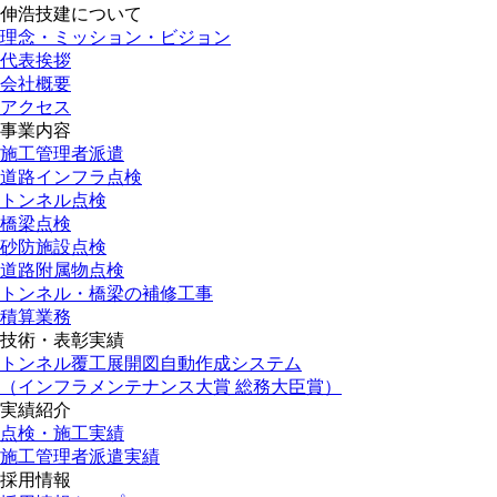
伸浩技建について
理念・ミッション・ビジョン
代表挨拶
会社概要
アクセス
事業内容
施工管理者派遣
道路インフラ点検
トンネル点検
橋梁点検
砂防施設点検
道路附属物点検
トンネル・橋梁の補修工事
積算業務
技術・表彰実績
トンネル覆工展開図自動作成システム
（インフラメンテナンス大賞 総務大臣賞）
実績紹介
点検・施工実績
施工管理者派遣実績
採用情報