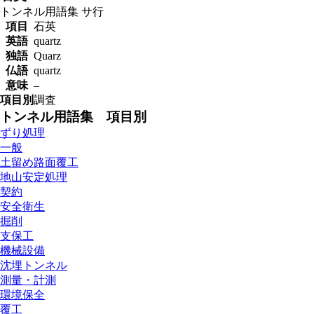
トンネル用語集
サ行
項目
石英
英語
quartz
独語
Quarz
仏語
quartz
意味
–
項目別
調査
トンネル用語集 項目別
ずり処理
一般
土留め路面覆工
地山安定処理
契約
安全衛生
掘削
支保工
機械設備
沈埋トンネル
測量・計測
環境保全
覆工