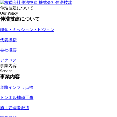
株式会社伸浩技建
伸浩技建について
Our Policy
伸浩技建について
理念・ミッション・ビジョン
代表挨拶
会社概要
アクセス
事業内容
Service
事業内容
道路インフラ点検
トンネル補修工事
施工管理者派遣