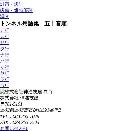
計画・設計
設備・維持管理
調査
トンネル用語集 五十音順
ア行
カ行
サ行
タ行
ナ行
ハ行
マ行
ヤ行
ラ行
ワ行
株式会社 伸浩技建
〒781-5101
高知県高知市布師田391番地2
TEL：088-855-7029
FAX：088-855-7523
お問い合わせ