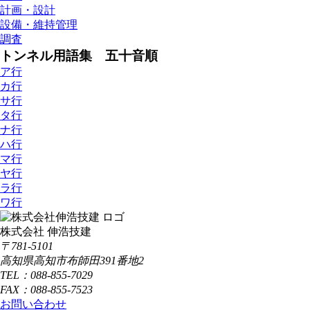
計画・設計
設備・維持管理
調査
トンネル用語集 五十音順
ア行
カ行
サ行
タ行
ナ行
ハ行
マ行
ヤ行
ラ行
ワ行
株式会社 伸浩技建
〒781-5101
高知県高知市布師田391番地2
TEL：088-855-7029
FAX：088-855-7523
お問い合わせ