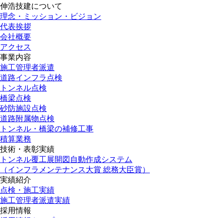
伸浩技建について
理念・ミッション・ビジョン
代表挨拶
会社概要
アクセス
事業内容
施工管理者派遣
道路インフラ点検
トンネル点検
橋梁点検
砂防施設点検
道路附属物点検
トンネル・橋梁の補修工事
積算業務
技術・表彰実績
トンネル覆工展開図自動作成システム
（インフラメンテナンス大賞 総務大臣賞）
実績紹介
点検・施工実績
施工管理者派遣実績
採用情報