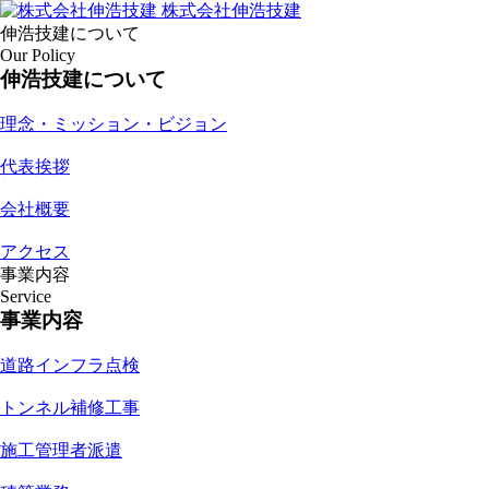
株式会社伸浩技建
伸浩技建について
Our Policy
伸浩技建について
理念・ミッション・ビジョン
代表挨拶
会社概要
アクセス
事業内容
Service
事業内容
道路インフラ点検
トンネル補修工事
施工管理者派遣