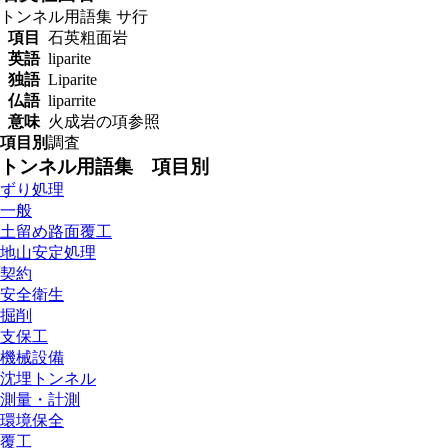
トンネル用語集
サ行
項目
石英粗面岩
英語
liparite
独語
Liparite
仏語
liparrite
意味
火成岩の項参照
項目別
調査
トンネル用語集 項目別
ずり処理
一般
土留め路面覆工
地山安定処理
契約
安全衛生
掘削
支保工
機械設備
沈埋トンネル
測量・計測
環境保全
覆工