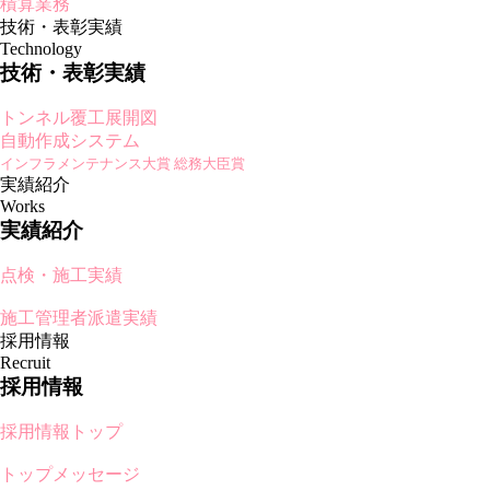
積算業務
技術・表彰実績
Technology
技術・表彰実績
トンネル覆工展開図
自動作成システム
インフラメンテナンス大賞 総務大臣賞
実績紹介
Works
実績紹介
点検・施工実績
施工管理者派遣実績
採用情報
Recruit
採用情報
採用情報トップ
トップメッセージ