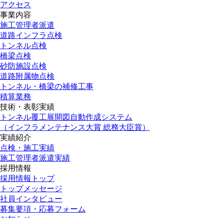
アクセス
事業内容
施工管理者派遣
道路インフラ点検
トンネル点検
橋梁点検
砂防施設点検
道路附属物点検
トンネル・橋梁の補修工事
積算業務
技術・表彰実績
トンネル覆工展開図自動作成システム
（インフラメンテナンス大賞 総務大臣賞）
実績紹介
点検・施工実績
施工管理者派遣実績
採用情報
採用情報トップ
トップメッセージ
社員インタビュー
募集要項・応募フォーム