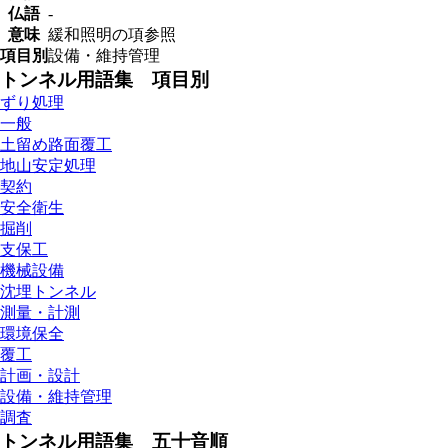
仏語
-
意味
緩和照明の項参照
項目別
設備・維持管理
トンネル用語集 項目別
ずり処理
一般
土留め路面覆工
地山安定処理
契約
安全衛生
掘削
支保工
機械設備
沈埋トンネル
測量・計測
環境保全
覆工
計画・設計
設備・維持管理
調査
トンネル用語集 五十音順