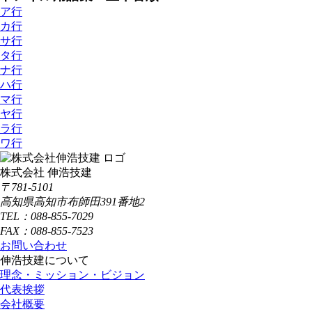
ア行
カ行
サ行
タ行
ナ行
ハ行
マ行
ヤ行
ラ行
ワ行
株式会社 伸浩技建
〒781-5101
高知県高知市布師田391番地2
TEL：088-855-7029
FAX：088-855-7523
お問い合わせ
伸浩技建について
理念・ミッション・ビジョン
代表挨拶
会社概要