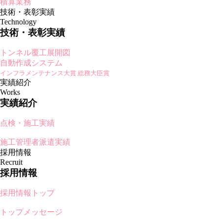
積算業務
技術・表彰実績
Technology
技術・表彰実績
トンネル覆工展開図
自動作成システム
インフラメンテナンス大賞 総務大臣賞
実績紹介
Works
実績紹介
点検・施工実績
施工管理者派遣実績
採用情報
Recruit
採用情報
採用情報トップ
トップメッセージ