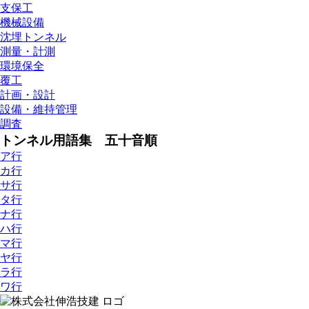
支保工
機械設備
沈埋トンネル
測量・計測
環境保全
覆工
計画・設計
設備・維持管理
調査
トンネル用語集 五十音順
ア行
カ行
サ行
タ行
ナ行
ハ行
マ行
ヤ行
ラ行
ワ行