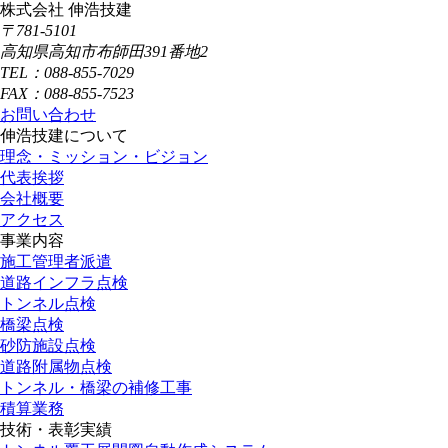
株式会社 伸浩技建
〒781-5101
高知県高知市布師田391番地2
TEL：088-855-7029
FAX：088-855-7523
お問い合わせ
伸浩技建について
理念・ミッション・ビジョン
代表挨拶
会社概要
アクセス
事業内容
施工管理者派遣
道路インフラ点検
トンネル点検
橋梁点検
砂防施設点検
道路附属物点検
トンネル・橋梁の補修工事
積算業務
技術・表彰実績