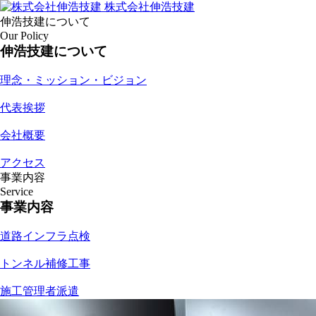
株式会社伸浩技建
伸浩技建について
Our Policy
伸浩技建について
理念・ミッション・ビジョン
代表挨拶
会社概要
アクセス
事業内容
Service
事業内容
道路インフラ点検
トンネル補修工事
施工管理者派遣