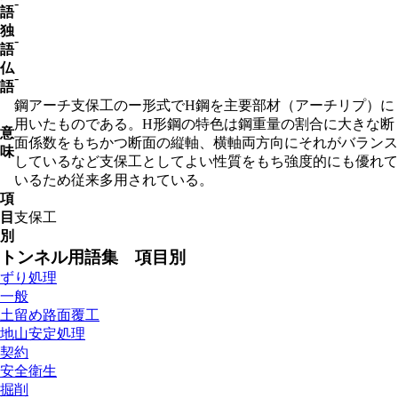
-
語
独
-
語
仏
-
語
鋼アーチ支保工のー形式でH鋼を主要部材（アーチリプ）に
用いたものである。H形鋼の特色は鋼重量の割合に大きな断
意
面係数をもちかつ断面の縦軸、横軸両方向にそれがバランス
味
しているなど支保工としてよい性質をもち強度的にも優れて
いるため従来多用されている。
項
目
支保工
別
トンネル用語集 項目別
ずり処理
一般
土留め路面覆工
地山安定処理
契約
安全衛生
掘削