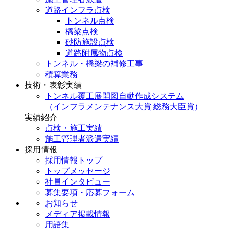
道路インフラ点検
トンネル点検
橋梁点検
砂防施設点検
道路附属物点検
トンネル・橋梁の補修工事
積算業務
技術・表彰実績
トンネル覆工展開図自動作成システム
（インフラメンテナンス大賞 総務大臣賞）
実績紹介
点検・施工実績
施工管理者派遣実績
採用情報
採用情報トップ
トップメッセージ
社員インタビュー
募集要項・応募フォーム
お知らせ
メディア掲載情報
用語集