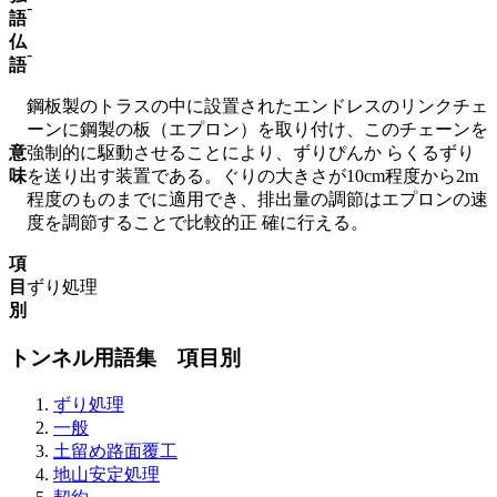
-
語
仏
-
語
鋼板製のトラスの中に設置されたエンドレスのリンクチェ
ーンに鋼製の板（エプロン）を取り付け、このチェーンを
意
強制的に駆動させることにより、ずりぴんか らくるずり
味
を送り出す装置である。ぐりの大きさが10cm程度から2m
程度のものまでに適用でき、排出量の調節はエプロンの速
度を調節することで比較的正 確に行える。
項
目
ずり処理
別
トンネル用語集 項目別
ずり処理
一般
土留め路面覆工
地山安定処理