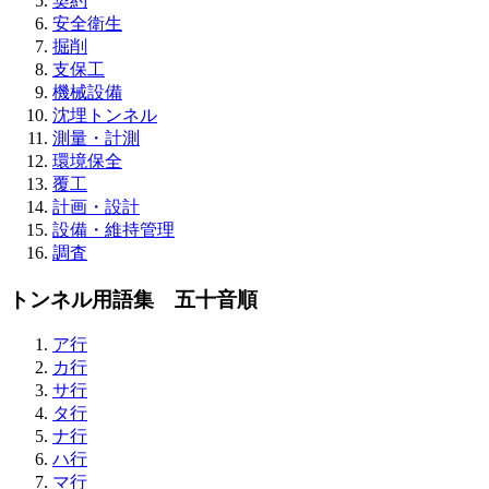
契約
安全衛生
掘削
支保工
機械設備
沈埋トンネル
測量・計測
環境保全
覆工
計画・設計
設備・維持管理
調査
トンネル用語集 五十音順
ア行
カ行
サ行
タ行
ナ行
ハ行
マ行