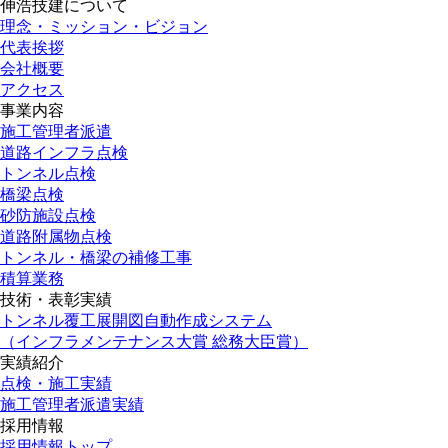
伸浩技建について
理念・ミッション・ビジョン
代表挨拶
会社概要
アクセス
事業内容
施工管理者派遣
道路インフラ点検
トンネル点検
橋梁点検
砂防施設点検
道路附属物点検
トンネル・橋梁の補修工事
積算業務
技術・表彰実績
トンネル覆工展開図自動作成システム
（インフラメンテナンス大賞 総務大臣賞）
実績紹介
点検・施工実績
施工管理者派遣実績
採用情報
採用情報トップ