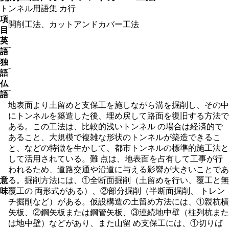
トンネル用語集
カ行
項
開削工法、カットアンドカバー工法
目
英
-
語
独
-
語
仏
-
語
地表面より土留めと支保工を施しながら溝を掘削し、その中
にトンネルを築造した後、埋め戻して路面を復旧する方法で
ある。この工法は、比較的浅いトンネル の場合は経済的で
あること、大規模で複雑な形状のトンネルが築造できるこ
と、などの特徴を生かして、都市トンネルの標準的施工法と
して活用されている。難 点は、地表面を占有して工事が行
われるため、道路交通や沿道に与える影響が大きいことであ
意
る。掘削方法には、①全断面掘削（土留めを行い、覆工と無
味
覆工の 両形式がある）、②部分掘削（半断面掘削、 トレン
チ掘削など）がある。仮設構造の土留め方法には、①親杭横
矢板、②鋼矢板または鋼管矢板、③連続地中壁（柱列杭また
は地中壁）などがあり、また山留 め支保工には、①切りば