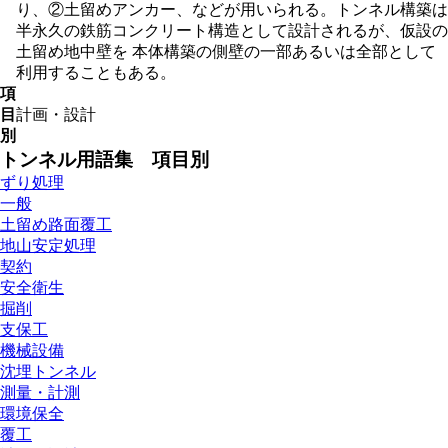
り、②土留めアンカー、などが用いられる。トンネル構築は
半永久の鉄筋コンクリート構造として設計されるが、仮設の
土留め地中壁を 本体構築の側壁の一部あるいは全部として
利用することもある。
項
目
計画・設計
別
トンネル用語集 項目別
ずり処理
一般
土留め路面覆工
地山安定処理
契約
安全衛生
掘削
支保工
機械設備
沈埋トンネル
測量・計測
環境保全
覆工