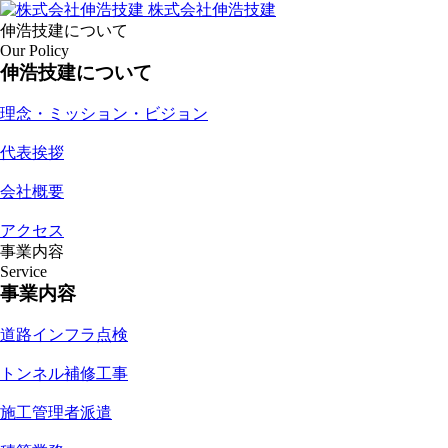
株式会社伸浩技建
伸浩技建について
Our Policy
伸浩技建について
理念・ミッション・ビジョン
代表挨拶
会社概要
アクセス
事業内容
Service
事業内容
道路インフラ点検
トンネル補修工事
施工管理者派遣