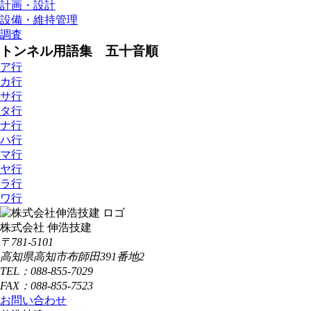
計画・設計
設備・維持管理
調査
トンネル用語集 五十音順
ア行
カ行
サ行
タ行
ナ行
ハ行
マ行
ヤ行
ラ行
ワ行
株式会社 伸浩技建
〒781-5101
高知県高知市布師田391番地2
TEL：088-855-7029
FAX：088-855-7523
お問い合わせ