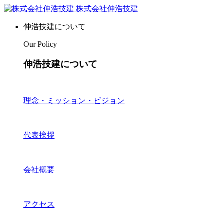
株式会社伸浩技建
伸浩技建について
Our Policy
伸浩技建について
理念・ミッション・ビジョン
代表挨拶
会社概要
アクセス