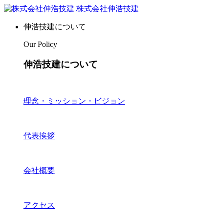
株式会社伸浩技建
伸浩技建について
Our Policy
伸浩技建について
理念・ミッション・ビジョン
代表挨拶
会社概要
アクセス